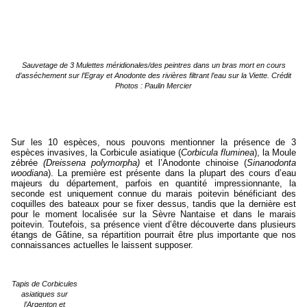
Sauvetage de 3 Mulettes méridionales/des peintres dans un bras mort en cours
d’asséchement sur l’Egray et Anodonte des rivières filtrant l’eau sur la Viette. Crédit
Photos : Paulin Mercier
Sur les 10 espèces, nous pouvons mentionner la présence de 3
espèces invasives, la Corbicule asiatique (
Corbicula fluminea
), la Moule
zébrée
(Dreissena polymorpha)
et l’Anodonte chinoise (
Sinanodonta
woodiana
). La première est présente dans la plupart des cours d’eau
majeurs du département, parfois en quantité impressionnante, la
seconde est uniquement connue du marais poitevin bénéficiant des
coquilles des bateaux pour se fixer dessus, tandis que la dernière est
pour le moment localisée sur la Sèvre Nantaise et dans le marais
poitevin. Toutefois, sa présence vient d’être découverte dans plusieurs
étangs de Gâtine, sa répartition pourrait être plus importante que nos
connaissances actuelles le laissent supposer.
Tapis de Corbicules
asiatiques sur
l’Argenton et