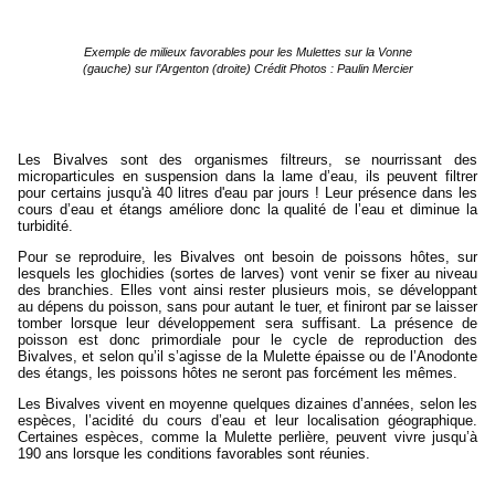
Exemple de milieux favorables pour les Mulettes sur la Vonne
(gauche)
sur l’Argenton (droite)
Crédit Photos : Paulin Mercier
Les Bivalves sont des organismes filtreurs, se nourrissant des
microparticules en suspension dans la lame d’eau, ils peuvent filtrer
pour certains jusqu'à 40 litres d'eau par jours ! Leur présence dans les
cours d’eau et étangs améliore donc la qualité de l’eau et diminue la
turbidité.
Pour se reproduire, les Bivalves ont besoin de poissons hôtes, sur
lesquels les glochidies (sortes de larves) vont venir se fixer au niveau
des branchies. Elles vont ainsi rester plusieurs mois, se développant
au dépens du poisson, sans pour autant le tuer, et finiront par se laisser
tomber lorsque leur développement sera suffisant. La présence de
poisson est donc primordiale pour le cycle de reproduction des
Bivalves, et selon qu’il s’agisse de la Mulette épaisse ou de l’Anodonte
des étangs, les poissons hôtes ne seront pas forcément les mêmes.
Les Bivalves vivent en moyenne quelques dizaines d’années, selon les
espèces, l’acidité du cours d’eau et leur localisation géographique.
Certaines espèces, comme la Mulette perlière, peuvent vivre jusqu’à
190 ans lorsque les conditions favorables sont réunies.