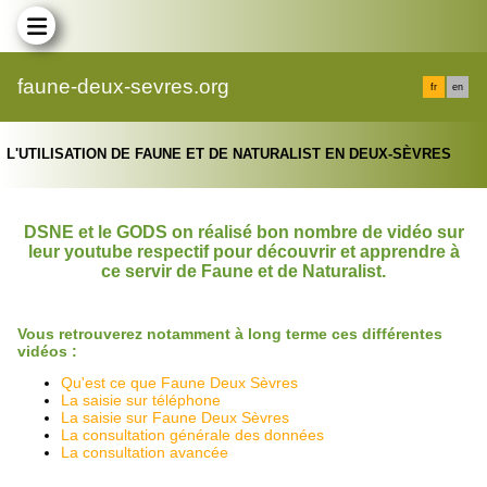
faune-deux-sevres.org
fr
en
L'UTILISATION DE FAUNE ET DE NATURALIST EN DEUX-SÈVRES
DSNE et le GODS on réalisé bon nombre de vidéo sur
leur youtube respectif pour découvrir et apprendre à
ce servir de Faune et de Naturalist.
Vous retrouverez notamment à long terme ces différentes
vidéos :
Qu'est ce que Faune Deux Sèvres
La saisie sur téléphone
La saisie sur Faune Deux Sèvres
La consultation générale des données
La consultation avancée