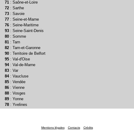
71
: Saône-et-Loire
72
: Sarthe
73
: Savoie
77
: Seine-et-Marne
76
: Seine-Maritime
93
: Seine-Saint-Denis
80
: Somme
81
: Tarn
82
: Tarn-et-Garonne
90
: Territoire de Belfort
95
: Val-d'Oise
94
: Val-de-Marne
83
: Var
84
: Vaucluse
85
: Vendée
86
: Vienne
88
: Vosges
89
: Yonne
78
: Yvelines
Mentions légales
Contacts
Crédits