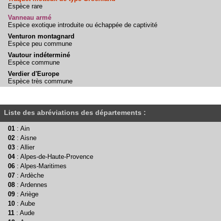
Espèce rare
Vanneau armé
Espèce exotique introduite ou échappée de captivité
Venturon montagnard
Espèce peu commune
Vautour indéterminé
Espèce commune
Verdier d'Europe
Espèce très commune
Liste des abréviations des départements :
01
: Ain
02
: Aisne
03
: Allier
04
: Alpes-de-Haute-Provence
06
: Alpes-Maritimes
07
: Ardèche
08
: Ardennes
09
: Ariège
10
: Aube
11
: Aude