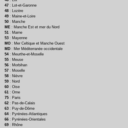
47
: Lot-et-Garonne
48
: Lozère
49
: Maine-et-Loire
50
: Manche
ME
: Manche Est et mer du Nord
51
: Marne
53
: Mayenne
MO
: Mer Celtique et Manche Ouest
MD
: Mer Méditerranée occidentale
54
: Meurthe-et-Moselle
55
: Meuse
56
: Morbihan
57
: Moselle
58
: Nièvre
59
: Nord
60
: Oise
61
: Orne
75
: Paris
62
: Pas-de-Calais
63
: Puy-de-Dôme
64
: Pyrénées-Atlantiques
66
: Pyrénées-Orientales
69
: Rhône