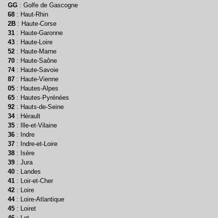
GG
: Golfe de Gascogne
68
: Haut-Rhin
2B
: Haute-Corse
31
: Haute-Garonne
43
: Haute-Loire
52
: Haute-Marne
70
: Haute-Saône
74
: Haute-Savoie
87
: Haute-Vienne
05
: Hautes-Alpes
65
: Hautes-Pyrénées
92
: Hauts-de-Seine
34
: Hérault
35
: Ille-et-Vilaine
36
: Indre
37
: Indre-et-Loire
38
: Isère
39
: Jura
40
: Landes
41
: Loir-et-Cher
42
: Loire
44
: Loire-Atlantique
45
: Loiret
46
: Lot