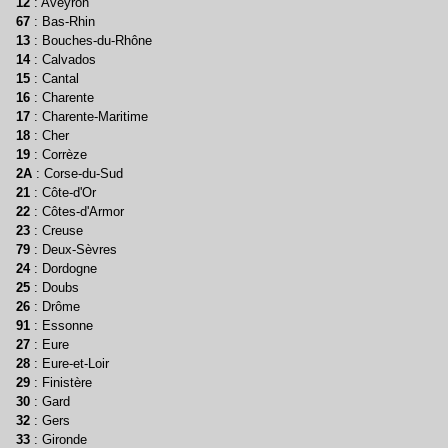
12
: Aveyron
67
: Bas-Rhin
13
: Bouches-du-Rhône
14
: Calvados
15
: Cantal
16
: Charente
17
: Charente-Maritime
18
: Cher
19
: Corrèze
2A
: Corse-du-Sud
21
: Côte-d'Or
22
: Côtes-d'Armor
23
: Creuse
79
: Deux-Sèvres
24
: Dordogne
25
: Doubs
26
: Drôme
91
: Essonne
27
: Eure
28
: Eure-et-Loir
29
: Finistère
30
: Gard
32
: Gers
33
: Gironde