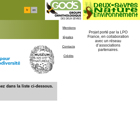
fr
en
Mentions
Projet porté par la LPO
France, en collaboration
légales
avec un réseau
d’associations
Contacts
partenaires.
Crédits
ez dans la liste ci-dessous.