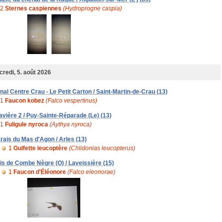
2
Sternes caspiennes
(Hydroprogne caspia)
redi, 5. août 2026
nal Centre Crau - Le Petit Carton / Saint-Martin-de-Crau (13)
1
Faucon kobez
(Falco vespertinus)
avière 2 / Puy-Sainte-Réparade (Le) (13)
1
Fuligule nyroca
(Aythya nyroca)
rais du Mas d'Agon / Arles (13)
1
Guifette leucoptère
(Chlidonias leucopterus)
is de Combe Nègre (O) / Laveissière (15)
1
Faucon d'Éléonore
(Falco eleonorae)