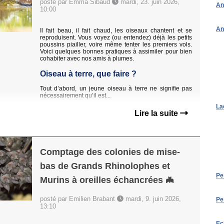
posté par Emma Sibaud
mardi, 23. juin 2026,
An
10:00
An
Il fait beau, il fait chaud, les oiseaux chantent et se
reproduisent. Vous voyez (ou entendez) déjà les petits
poussins piailler, voire même tenter les premiers vols.
Voici quelques bonnes pratiques à assimiler pour bien
cohabiter avec nos amis à plumes.
Oiseau à terre, que faire ?
Tout d’abord, un jeune oiseau à terre ne signifie pas
nécessairement qu’il est...
La
Lire la suite
Comptage des colonies de mise-
bas de Grands Rhinolophes et
Pe
Murins à oreilles échancrées 🦇
posté par Emilien Brabant
mardi, 9. juin 2026,
Pe
13:10
Ec