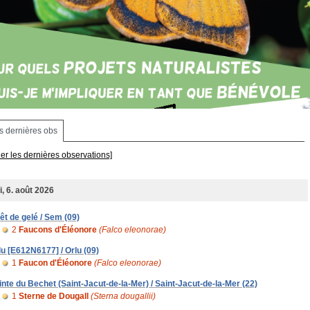
s dernières obs
her les dernières observations]
i, 6. août 2026
rêt de gelé / Sem (09)
2
Faucons d'Éléonore
(Falco eleonorae)
lu [E612N6177] / Orlu (09)
1
Faucon d'Éléonore
(Falco eleonorae)
inte du Bechet (Saint-Jacut-de-la-Mer) / Saint-Jacut-de-la-Mer (22)
1
Sterne de Dougall
(Sterna dougallii)