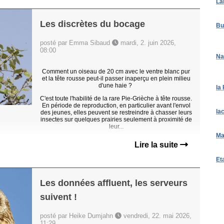
La
Les discrètes du bocage
Bu
posté par Emma Sibaud
mardi, 2. juin 2026,
08:00
Na
Comment un oiseau de 20 cm avec le ventre blanc pur
et la tête rousse peut-il passer inaperçu en plein milieu
d'une haie ?
la
C'est toute l'habilité de la rare Pie-Grièche à tête rousse.
En période de reproduction, en particulier avant l'envol
la
des jeunes, elles peuvent se restreindre à chasser leurs
insectes sur quelques prairies seulement à proximité de
leur...
Ma
Lire la suite
Et
Les données affluent, les serveurs
suivent !
posté par Heike Dumjahn
vendredi, 22. mai 2026,
11:29