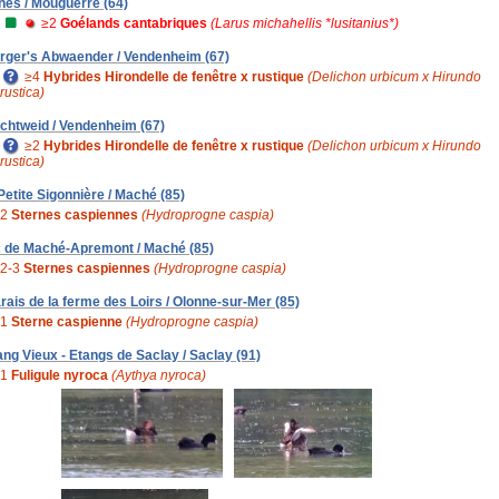
nes / Mouguerre (64)
≥2
Goélands cantabriques
(Larus michahellis *lusitanius*)
rger's Abwaender / Vendenheim (67)
≥4
Hybrides Hirondelle de fenêtre x rustique
(Delichon urbicum x Hirundo
rustica)
chtweid / Vendenheim (67)
≥2
Hybrides Hirondelle de fenêtre x rustique
(Delichon urbicum x Hirundo
rustica)
 Petite Sigonnière / Maché (85)
2
Sternes caspiennes
(Hydroprogne caspia)
c de Maché-Apremont / Maché (85)
2-3
Sternes caspiennes
(Hydroprogne caspia)
rais de la ferme des Loirs / Olonne-sur-Mer (85)
1
Sterne caspienne
(Hydroprogne caspia)
ang Vieux - Etangs de Saclay / Saclay (91)
1
Fuligule nyroca
(Aythya nyroca)