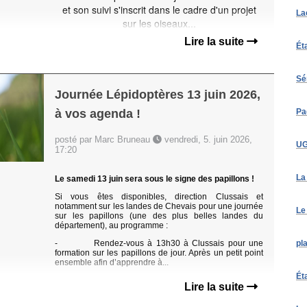
et son suivi s'inscrit dans le cadre d'un projet
La
sur les oiseaux...
Lire la suite
Ét
Sé
Journée Lépidoptères 13 juin 2026,
Pa
à vos agenda !
posté par Marc Bruneau
vendredi, 5. juin 2026,
UG
17:20
La
Le samedi 13 juin sera sous le signe des papillons !
Si vous êtes disponibles, direction Clussais et
notamment sur les landes de Chevais pour une journée
Le
sur les papillons (une des plus belles landes du
département), au programme :
pl
- Rendez-vous à 13h30 à Clussais pour une
formation sur les papillons de jour. Après un petit point
ensemble afin d’apprendre à...
Ét
Lire la suite