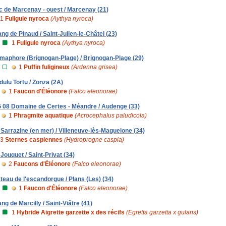
c de Marcenay - ouest / Marcenay (21)
1
Fuligule nyroca
(Aythya nyroca)
ang de Pinaud / Saint-Julien-le-Châtel (23)
1
Fuligule nyroca
(Aythya nyroca)
maphore (Brignogan-Plage) / Brignogan-Plage (29)
1
Puffin fuligineux
(Ardenna grisea)
dulu Tortu / Zonza (2A)
1
Faucon d'Éléonore
(Falco eleonorae)
 08 Domaine de Certes - Méandre / Audenge (33)
1
Phragmite aquatique
(Acrocephalus paludicola)
 Sarrazine (en mer) / Villeneuve-lès-Maguelone (34)
3
Sternes caspiennes
(Hydroprogne caspia)
 Jouquet / Saint-Privat (34)
2
Faucons d'Éléonore
(Falco eleonorae)
ateau de l'escandorgue / Plans (Les) (34)
1
Faucon d'Éléonore
(Falco eleonorae)
ang de Marcilly / Saint-Viâtre (41)
1
Hybride Aigrette garzette x des récifs
(Egretta garzetta x gularis)