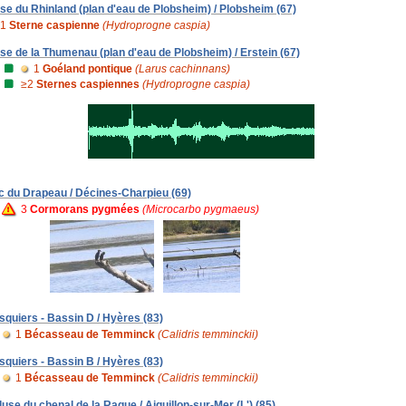
se du Rhinland (plan d'eau de Plobsheim) / Plobsheim (67)
1
Sterne caspienne
(Hydroprogne caspia)
se de la Thumenau (plan d'eau de Plobsheim) / Erstein (67)
1
Goéland pontique
(Larus cachinnans)
≥2
Sternes caspiennes
(Hydroprogne caspia)
c du Drapeau / Décines-Charpieu (69)
3
Cormorans pygmées
(Microcarbo pygmaeus)
squiers - Bassin D / Hyères (83)
1
Bécasseau de Temminck
(Calidris temminckii)
squiers - Bassin B / Hyères (83)
1
Bécasseau de Temminck
(Calidris temminckii)
luse du chenal de la Raque / Aiguillon-sur-Mer (L') (85)