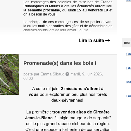
Les comptages des colonies de mise-bas de Grands
Rhinolophes et Murins à oreilles échancrés auront lieu
la semaine prochaine, du lundi 15 au vendredi 19
et
on a besoin de vous !
Le principe de ces comptages est de se poster devant
la ou les multiples sorties des gîtes et de dénombrer les
chauves-souris lors de leur envol. Tout le...
Lire la suite
merc
Ca
Promenade(s) dans les bois !
Gr
posté par Emma Sibaud
mardi, 9. juin 2026,
08:00
Ma
A cette mi-juin,
2 missions s'offrent à
vous
pour explorer un peu plus nos forêts
Bo
deux-sévriennes!
La première :
trouver des aires de Circaète
Jean-le-Blanc
. "L'aigle mangeur de serpents"
est le plus grand rapace nicheur de la région.
C'est une espèce à fort enjeu de conservation