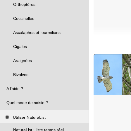
Orthoptères
Coccinelles
Ascalaphes et fourmilions
Cigales
Araignées
Bivalves
A l'aide ?
Quel mode de saisie ?
Utiliser NaturaList
NaturaList : liste temps réel