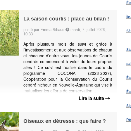
Ét
Îl
La saison courlis : place au bilan !
posté par Emma Sibaud
mardi, 7. juillet 2026,
Sé
10:33
Après plusieurs mois de suivi et grâce à
l’investissement et aux observations de chacun
St
et chacune d’entre vous, les jeunes de Courlis
cendrés commencent à voler de leurs propres
sa
ailes ! Ce suivi est réalisé dans le cadre du
programme COCONA (2023-2027),
Ét
Coopération pour la Conservation du Courlis
cendré nicheur en Nouvelle-Aquitaine qui vise à
mutualiser les efforts de conservation...
Ét
Lire la suite
Si
Ré
Oiseaux en détresse : que faire ?