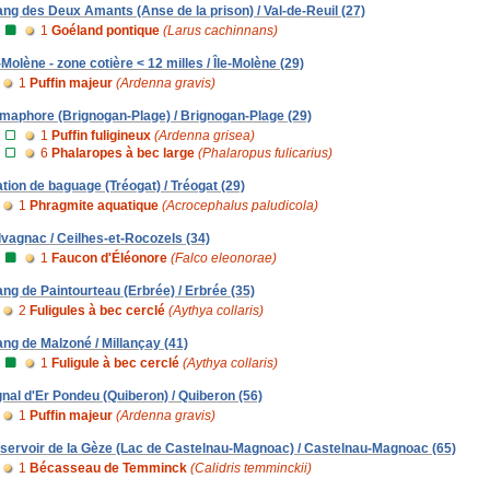
ang des Deux Amants (Anse de la prison) / Val-de-Reuil (27)
1
Goéland pontique
(Larus cachinnans)
e-Molène - zone cotière < 12 milles / Île-Molène (29)
1
Puffin majeur
(Ardenna gravis)
maphore (Brignogan-Plage) / Brignogan-Plage (29)
1
Puffin fuligineux
(Ardenna grisea)
6
Phalaropes à bec large
(Phalaropus fulicarius)
ation de baguage (Tréogat) / Tréogat (29)
1
Phragmite aquatique
(Acrocephalus paludicola)
lvagnac / Ceilhes-et-Rocozels (34)
1
Faucon d'Éléonore
(Falco eleonorae)
ang de Paintourteau (Erbrée) / Erbrée (35)
2
Fuligules à bec cerclé
(Aythya collaris)
ang de Malzoné / Millançay (41)
1
Fuligule à bec cerclé
(Aythya collaris)
gnal d'Er Pondeu (Quiberon) / Quiberon (56)
1
Puffin majeur
(Ardenna gravis)
servoir de la Gèze (Lac de Castelnau-Magnoac) / Castelnau-Magnoac (65)
1
Bécasseau de Temminck
(Calidris temminckii)