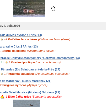
i, 4. août 2026
rais du Mas d'Agon / Arles (13)
≥2
Guifettes leucoptères
(Chlidonias leucopterus)
arantaine Clos 2 / Arles (13)
1
Sterne caspienne
(Hydroprogne caspia)
ttoral de Colleville-Montgomery / Colleville-Montgomery (14)
1
Goéland pontique
(Larus cachinnans)
s Pénardes (E) / Saint-Laurent-de-la-Prée (17)
1
Phragmite aquatique
(Acrocephalus paludicola)
c de Marcenay - ouest / Marcenay (21)
2
Fuligules nyrocas
(Aythya nyroca)
apelle Saint Maurice (Morieux) / Morieux (22)
1
Eider à tête grise
(Somateria spectabilis)