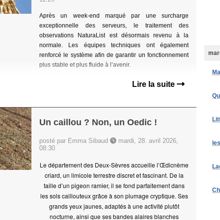
Après un week-end marqué par une surcharge
exceptionnelle des serveurs, le traitement des
observations NaturaList est désormais revenu à la
normale. Les équipes techniques ont également
mard
renforcé le système afin de garantir un fonctionnement
plus stable et plus fluide à l’avenir.
Ma
Lire la suite
Qu
Li
Un caillou ? Non, un Oedic !
posté par Emma Sibaud
mardi, 28. avril 2026,
le
08:30
Le département des Deux-Sèvres accueille l’Œdicnème
La
criard, un limicole terrestre discret et fascinant. De la
taille d’un pigeon ramier, il se fond parfaitement dans
Ch
les sols caillouteux grâce à son plumage cryptique. Ses
grands yeux jaunes, adaptés à une activité plutôt
nocturne, ainsi que ses bandes alaires blanches