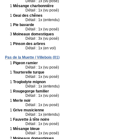
Détail : 1x (vu posé)
1
Mésange charbonnière
Détail : 1x (vu posé)
1
Geai des chênes
Détail : 1x (entendu)
1
Pie bavarde
Détail : 1x (vu posé)
3
Moineaux domestiques
Détail : 3x (vu posé)
1
Pinson des arbres
Détail : 1x (en vol)
Pas de la Muette / Villebois (01)
1
Pigeon ramier
Détail : 1x (vu posé)
1
Tourterelle turque
Détail : 1x (vu posé)
1
Troglodyte mignon
Détail : 1x (entendu)
1
Rougegorge familier
Détail : 1x (vu posé)
1
Merle noir
Détail : 1x (vu posé)
1
Grive musicienne
Détail : 1x (entendu)
1
Fauvette à tête noire
Détail : 1x (vu posé)
1
Mésange bleue
Détail : 1x (vu posé)
2
Moineaux domestiques