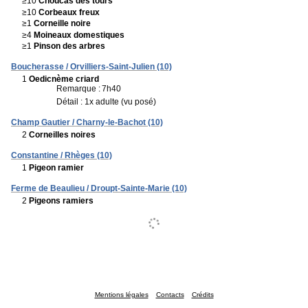
≥10
Choucas des tours
≥10
Corbeaux freux
≥1
Corneille noire
≥4
Moineaux domestiques
≥1
Pinson des arbres
Boucherasse / Orvilliers-Saint-Julien (10)
1
Oedicnème criard
Remarque :
7h40
Détail : 1x adulte (vu posé)
Champ Gautier / Charny-le-Bachot (10)
2
Corneilles noires
Constantine / Rhèges (10)
1
Pigeon ramier
Ferme de Beaulieu / Droupt-Sainte-Marie (10)
2
Pigeons ramiers
Mentions légales
Contacts
Crédits