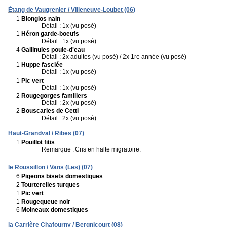
Étang de Vaugrenier / Villeneuve-Loubet (06)
1
Blongios nain
Détail : 1x (vu posé)
1
Héron garde-boeufs
Détail : 1x (vu posé)
4
Gallinules poule-d'eau
Détail : 2x adultes (vu posé) / 2x 1re année (vu posé)
1
Huppe fasciée
Détail : 1x (vu posé)
1
Pic vert
Détail : 1x (vu posé)
2
Rougegorges familiers
Détail : 2x (vu posé)
2
Bouscarles de Cetti
Détail : 2x (vu posé)
Haut-Grandval / Ribes (07)
1
Pouillot fitis
Remarque :
Cris en halte migratoire.
le Roussillon / Vans (Les) (07)
6
Pigeons bisets domestiques
2
Tourterelles turques
1
Pic vert
1
Rougequeue noir
6
Moineaux domestiques
la Carrière Chafourny / Bergnicourt (08)