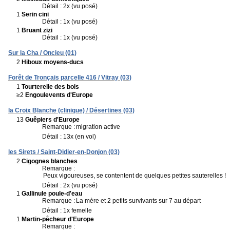
Détail : 2x (vu posé)
1
Serin cini
Détail : 1x (vu posé)
1
Bruant zizi
Détail : 1x (vu posé)
Sur la Cha / Oncieu (01)
2
Hiboux moyens-ducs
Forêt de Tronçais parcelle 416 / Vitray (03)
1
Tourterelle des bois
≥2
Engoulevents d'Europe
la Croix Blanche (clinique) / Désertines (03)
13
Guêpiers d'Europe
Remarque :
migration active
Détail : 13x (en vol)
les Sirets / Saint-Didier-en-Donjon (03)
2
Cigognes blanches
Remarque :
Peux vigoureuses, se contentent de quelques petites sauterelles !
Détail : 2x (vu posé)
1
Gallinule poule-d'eau
Remarque :
La mère et 2 petits survivants sur 7 au départ
Détail : 1x femelle
1
Martin-pêcheur d'Europe
Remarque :