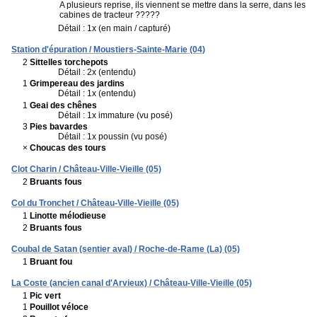
A plusieurs reprise, ils viennent se mettre dans la serre, dans les
cabines de tracteur ?????
Détail : 1x (en main / capturé)
Station d'épuration / Moustiers-Sainte-Marie (04)
2
Sittelles torchepots
Détail : 2x (entendu)
1
Grimpereau des jardins
Détail : 1x (entendu)
1
Geai des chênes
Détail : 1x immature (vu posé)
3
Pies bavardes
Détail : 1x poussin (vu posé)
×
Choucas des tours
Clot Charin / Château-Ville-Vieille (05)
2
Bruants fous
Col du Tronchet / Château-Ville-Vieille (05)
1
Linotte mélodieuse
2
Bruants fous
Coubal de Satan (sentier aval) / Roche-de-Rame (La) (05)
1
Bruant fou
La Coste (ancien canal d'Arvieux) / Château-Ville-Vieille (05)
1
Pic vert
1
Pouillot véloce