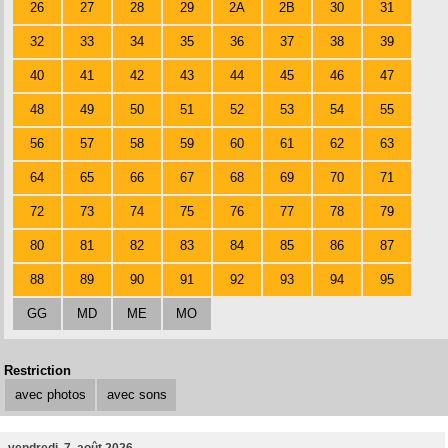
26
27
28
29
2A
2B
30
31
32
33
34
35
36
37
38
39
40
41
42
43
44
45
46
47
48
49
50
51
52
53
54
55
56
57
58
59
60
61
62
63
64
65
66
67
68
69
70
71
72
73
74
75
76
77
78
79
80
81
82
83
84
85
86
87
88
89
90
91
92
93
94
95
GG
MD
ME
MO
Restriction
avec photos
avec sons
vendredi, 7. août 2026