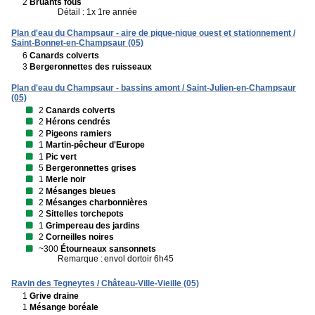
2
Bruants fous
Détail : 1x 1re année
Plan d'eau du Champsaur - aire de pique-nique ouest et stationnement /
Saint-Bonnet-en-Champsaur (05)
6
Canards colverts
3
Bergeronnettes des ruisseaux
Plan d'eau du Champsaur - bassins amont / Saint-Julien-en-Champsaur
(05)
2
Canards colverts
2
Hérons cendrés
2
Pigeons ramiers
1
Martin-pêcheur d'Europe
1
Pic vert
5
Bergeronnettes grises
1
Merle noir
2
Mésanges bleues
2
Mésanges charbonnières
2
Sittelles torchepots
1
Grimpereau des jardins
2
Corneilles noires
~300
Étourneaux sansonnets
Remarque :
envol dortoir 6h45
Ravin des Tegneytes / Château-Ville-Vieille (05)
1
Grive draine
1
Mésange boréale