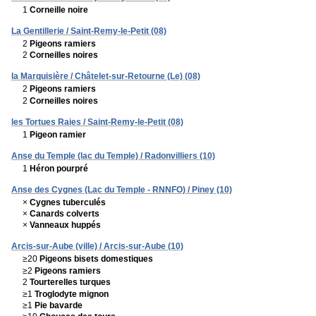
1
Corneille noire
La Gentillerie / Saint-Remy-le-Petit (08)
2
Pigeons ramiers
2
Corneilles noires
la Marquisière / Châtelet-sur-Retourne (Le) (08)
2
Pigeons ramiers
2
Corneilles noires
les Tortues Raies / Saint-Remy-le-Petit (08)
1
Pigeon ramier
Anse du Temple (lac du Temple) / Radonvilliers (10)
1
Héron pourpré
Anse des Cygnes (Lac du Temple - RNNFO) / Piney (10)
×
Cygnes tuberculés
×
Canards colverts
×
Vanneaux huppés
Arcis-sur-Aube (ville) / Arcis-sur-Aube (10)
≥20
Pigeons bisets domestiques
≥2
Pigeons ramiers
2
Tourterelles turques
≥1
Troglodyte mignon
≥1
Pie bavarde