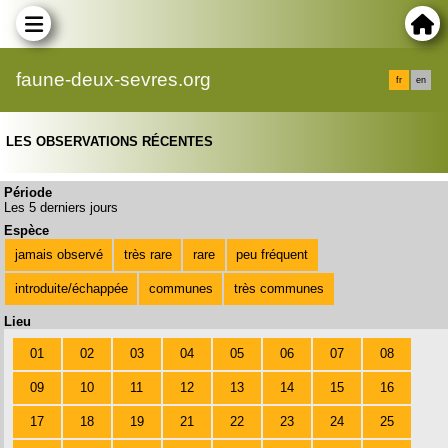
faune-deux-sevres.org
fr
en
LES OBSERVATIONS RÉCENTES
Période
Les 5 derniers jours
Espèce
jamais observé
très rare
rare
peu fréquent
introduite/échappée
communes
très communes
Lieu
01
02
03
04
05
06
07
08
09
10
11
12
13
14
15
16
17
18
19
21
22
23
24
25