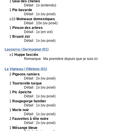
1
Geai des chênes
Détail : 1x (entendu)
1
Pie bavarde
Détail : 1x (vu posé)
≥10
Moineaux domestiques
Détail : 10x (vu posé)
1
Pinson des arbres
Détail : 1x (en vol)
1
Bruant zizi
Détail : 1x (vu posé)
Lasserra / Germagnat (01)
≥1
Huppe fasciée
Remarque :
Ma première depuis que je suis ici
Le Vigneau / Villebois (01)
2
Pigeons ramiers
Détail : 2x (vu posé)
1
Tourterelle turque
Détail : 1x (vu posé)
1
Pic épeiche
Détail : 1x (vu posé)
1
Rougegorge familier
Détail : 1x (vu posé)
1
Merle noir
Détail : 1x (vu posé)
2
Fauvettes à tête noire
Détail : 2x (vu posé)
1
Mésange bleue