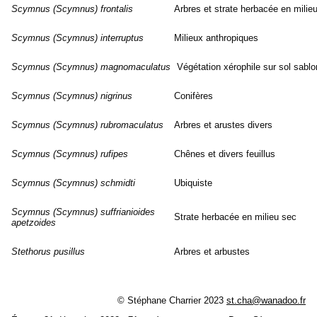
Scymnus (Scymnus) frontalis
Arbres et strate herbacée en milie
Scymnus (Scymnus) interruptus
Milieux anthropiques
Scymnus (Scymnus) magnomaculatus
Végétation xérophile sur sol sabl
Scymnus (Scymnus) nigrinus
Conifères
Scymnus (Scymnus) rubromaculatus
Arbres et arustes divers
Scymnus (Scymnus) rufipes
Chênes et divers feuillus
Scymnus (Scymnus) schmidti
Ubiquiste
Scymnus (Scymnus) suffrianioides
Strate herbacée en milieu sec
apetzoides
Stethorus pusillus
Arbres et arbustes
© Stéphane Charrier 2023
st.cha@wanadoo.fr