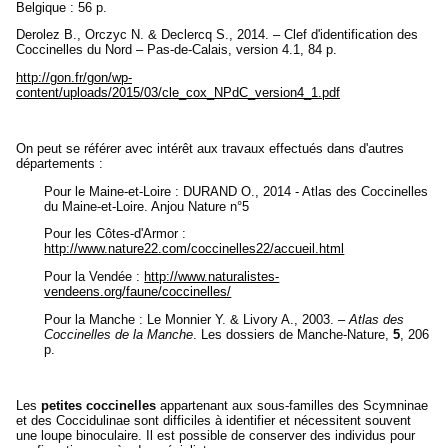
Belgique : 56 p.
Derolez B., Orczyc N. & Declercq S., 2014. – Clef d'identification des
Coccinelles du Nord – Pas-de-Calais, version 4.1, 84 p.
http://gon.fr/gon/wp-
content/uploads/2015/03/cle_cox_NPdC_version4_1.pdf
On peut se référer avec intérêt aux travaux effectués dans d'autres
départements :
Pour le Maine-et-Loire : DURAND O., 2014 - Atlas des Coccinelles
du Maine-et-Loire. Anjou Nature n°5
Pour les Côtes-d'Armor :
http://www.nature22.com/coccinelles22/accueil.html
Pour la Vendée :
http://www.naturalistes-
vendeens.org/faune/coccinelles/
Pour la Manche : Le Monnier Y. & Livory A., 2003. –
Atlas des
Coccinelles de la Manche
. Les dossiers de Manche-Nature,
5
, 206
p.
Les
petites coccinelles
appartenant aux sous-familles des Scymninae
et des Coccidulinae sont difficiles à identifier et nécessitent souvent
une loupe binoculaire. Il est possible de conserver des individus pour