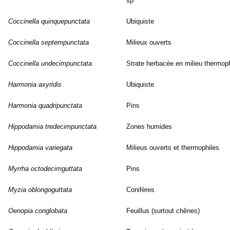
sp
Coccinella quinquepunctata
Ubiquiste
Coccinella septempunctata
Milieux ouverts
Coccinella undecimpunctata
Strate herbacée en milieu thermoph
Harmonia axyridis
Ubiquiste
Harmonia quadripunctata
Pins
Hippodamia tredecimpunctata
Zones humides
Hippodamia variegata
Milieus ouverts et thermophiles
Myrrha octodecimguttata
Pins
Myzia oblongoguttata
Conifères
Oenopia conglobata
Feuillus (surtout chênes)