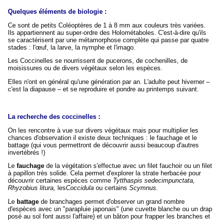
Quelques éléments de biologie :
Ce sont de petits Coléoptères de 1 à 8 mm aux couleurs très variées.
Ils appartiennent au super-ordre des Holométaboles. C'est-à-dire qu'ils
se caractérisent par une métamorphose complète qui passe par quatre
stades : l'œuf, la larve, la nymphe et l'imago.
Les Coccinelles se nourrissent de pucerons, de cochenilles, de
moisissures ou de divers végétaux selon les espèces.
Elles n'ont en général qu'une génération par an. L'adulte peut hiverner –
c'est la diapause – et se reproduire et pondre au printemps suivant.
La recherche des coccinelles :
On les rencontre à vue sur divers végétaux mais pour multiplier les
chances d'observation il existe deux techniques : le fauchage et le
battage (qui vous permettront de découvrir aussi beaucoup d'autres
invertébrés !)
Le
fauchage
de la végétation s'effectue avec un filet fauchoir ou un filet
à papillon très solide. Cela permet d'explorer la strate herbacée pour
découvrir certaines espèces comme
Tytthaspis sedecimpunctata,
Rhyzobius litura,
les
Coccidula
ou certains
Scymnus.
Le
battage
de branchages permet d'observer un grand nombre
d'espèces avec un "parapluie japonais" (une cuvette blanche ou un drap
posé au sol font aussi l'affaire) et un bâton pour frapper les branches et