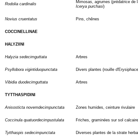
Mimosas, agrumes (prédatrice de l
Rodolia cardinalis
Icerya purchasi
)
Novius cruentatus
Pins, chênes
COCCINELLINAE
HALYZIINI
Halyzia sedecimguttata
Arbres
Psyllobora vigintiduopunctata
Divers plantes (rouille d'Erysiphac
Vibidia duodecimguttata
Arbres
TYTTHASPIDINI
Anisosticta novemdecimpunctata
Zones humides, ceinture rivulaire
Coccinula quatuordecimpustulata
Friches, graminées sur sol calcair
Tytthaspis sedecimpunctata
Diverses plantes de la strate herb