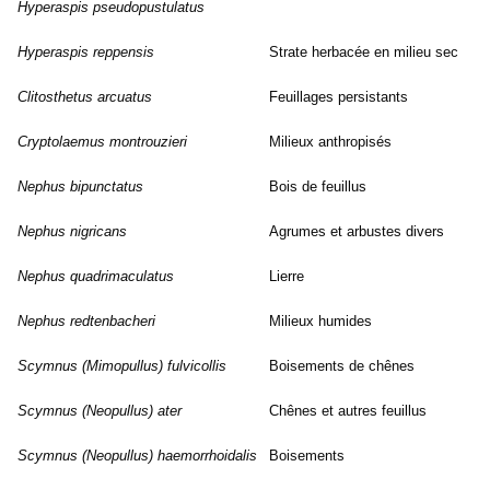
Hyperaspis pseudopustulatus
Hyperaspis reppensis
Strate herbacée en milieu sec
Clitosthetus arcuatus
Feuillages persistants
Cryptolaemus montrouzieri
Milieux anthropisés
Nephus bipunctatus
Bois de feuillus
Nephus nigricans
Agrumes et arbustes divers
Nephus quadrimaculatus
Lierre
Nephus redtenbacheri
Milieux humides
Scymnus (Mimopullus) fulvicollis
Boisements de chênes
Scymnus (Neopullus) ater
Chênes et autres feuillus
Scymnus (Neopullus) haemorrhoidalis
Boisements