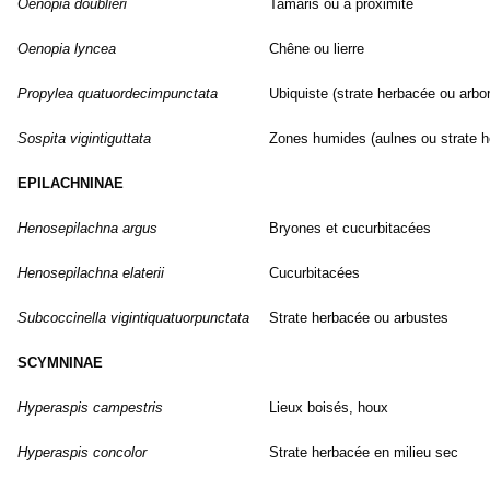
Oenopia doublieri
Tamaris ou à proximité
Oenopia lyncea
Chêne ou lierre
Propylea quatuordecimpunctata
Ubiquiste (strate herbacée ou arbo
Sospita vigintiguttata
Zones humides (aulnes ou strate 
EPILACHNINAE
Henosepilachna argus
Bryones et cucurbitacées
Henosepilachna elaterii
Cucurbitacées
Subcoccinella vigintiquatuorpunctata
Strate herbacée ou arbustes
SCYMNINAE
Hyperaspis campestris
Lieux boisés, houx
Hyperaspis concolor
Strate herbacée en milieu sec