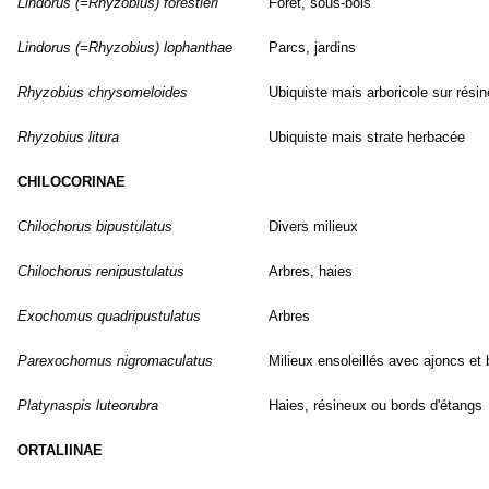
Lindorus (=Rhyzobius) forestieri
Forêt, sous-bois
Lindorus (=Rhyzobius) lophanthae
Parcs, jardins
Rhyzobius chrysomeloides
Ubiquiste mais arboricole sur rési
Rhyzobius litura
Ubiquiste mais strate herbacée
CHILOCORINAE
Chilochorus bipustulatus
Divers milieux
Chilochorus renipustulatus
Arbres, haies
Exochomus quadripustulatus
Arbres
Parexochomus
nigromaculatus
Milieux ensoleillés avec ajoncs et
Platynaspis luteorubra
Haies, résineux ou bords d'étangs
ORTALIINAE