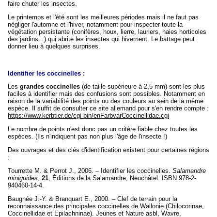
faire chuter les insectes.
Le printemps et l'été sont les meilleures périodes mais il ne faut pas
négliger l'automne et l'hiver, notamment pour inspecter toute la
végétation persistante (conifères, houx, lierre, lauriers, haies horticoles
des jardins...) qui abrite les insectes qui hivernent. Le battage peut
donner lieu à quelques surprises.
Identifier les coccinelles :
Les
grandes coccinelles
(de taille supérieure à 2,5 mm) sont les plus
faciles à identifier mais des confusions sont possibles. Notamment en
raison de la variabilité des points ou des couleurs au sein de la même
espèce. Il suffit de consulter ce site allemand pour s'en rendre compte :
https://www.kerbtier.de/cgi-bin/enFarbvarCoccinellidae.cgi
Le nombre de points n'est donc pas un critère fiable chez toutes les
espèces. (Ils n'indiquent pas non plus l'âge de l'insecte !)
Des ouvrages et des clés d'identification existent pour certaines régions
:
Tourrette M. & Perrot J., 2006. – Identifier les coccinelles.
Salamandre
miniguides
,
21
, Éditions de la Salamandre, Neuchâtel. ISBN 978-2-
940460-14-4.
Baugnée J.-Y. & Branquart E., 2000. – Clef de terrain pour la
reconnaissance des principales coccinelles de Wallonie (Chilocorinae,
Coccinellidae et Epilachninae). Jeunes et Nature asbl, Wavre,