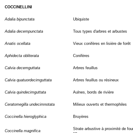
COCCINELLINI
Adalia bipunctata
Ubiquiste
Adalia decempunctata
Tous types d'arbres et arbustes
Anatis ocellata
Vieux conifères en lisière de forêt
Aphidecta obliterata
Conifères
Calvia decemguttata
Arbres feuillus
Calvia quatuordecimguttata
Arbres feuillus ou résineux
Calvia quindecimguttata
Aulnes, bords de rivière
Ceratomegilla undecimnotata
Milieux ouverts et thermophiles
Coccinella hieroglyphica
Bruyères
Strate arbustive à proximité de fou
Coccinella magnifica